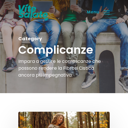
Skip
to
Menu
main
content
Category
Complicanze
Impara a gestire le complicanze che
possono rendere la Fibrosi Cistica
ancora più impegnativa.