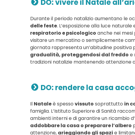
DO: vivere il Natale all’
Durante il periodo natalizio aumentano le oc
delle feste
. L’esposizione alla luce naturale e
respiratorio e psicologico
anche nei mesi p
visitare un mercatino o semplicemente cammi
giornata rappresenta un’abitudine positiva pe
gradualità, proteggendosi dal freddo
e 
tradizioni natalizie mantenendo attenzione al
DO: rendere la casa acco
Il
Natale
è spesso
vissuto
soprattutto
in c
famiglia. L’Istituto Superiore di Sanità racc
ambienti interni e di garantire un ricambio d
addobbare la casa o preparare l’albero
p
attenzione,
arieggiando gli spazi
e limitan