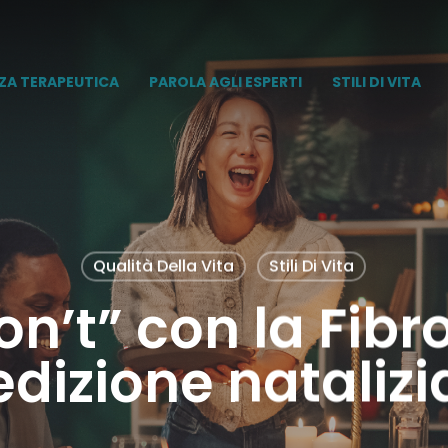
ZA TERAPEUTICA
PAROLA AGLI ESPERTI
STILI DI VITA
Qualità Della Vita
Stili Di Vita
on’t” con la Fibro
edizione natalizi