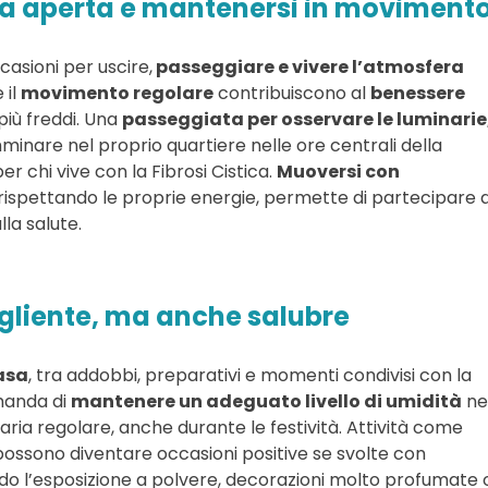
aria aperta e mantenersi in moviment
casioni per uscire,
passeggiare e vivere l’atmosfera
 il
movimento regolare
contribuiscono al
benessere
iù freddi. Una
passeggiata per osservare le luminarie
nare nel proprio quartiere nelle ore centrali della
r chi vive con la Fibrosi Cistica.
Muoversi con
rispettando le proprie energie, permette di partecipare a
la salute.
gliente, ma anche salubre
asa
, tra addobbi, preparativi e momenti condivisi con la
omanda di
mantenere un adeguato livello di umidità
ne
’aria regolare, anche durante le festività. Attività come
ossono diventare occasioni positive se svolte con
do l’esposizione a polvere, decorazioni molto profumate 