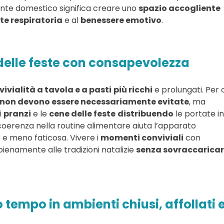
nte domestico significa creare uno
spazio accogliente
te respiratoria
e al
benessere emotivo
.
delle feste con consapevolezza
vivialità a tavola e a pasti
più ricchi
e prolungati. Per 
 non devono essere necessariamente evitate
, ma
i
pranzi
e le
cene delle feste
distribuendo
le portate in
erenza nella routine alimentare aiuta l’apparato
 e meno faticosa. Vivere i
momenti conviviali
con
enamente alle tradizioni natalizie
senza sovraccarica
 tempo in ambienti chiusi, affollati 