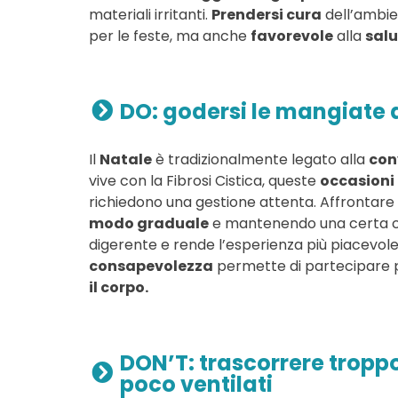
materiali irritanti.
Prendersi cura
dell’ambie
per le feste, ma anche
favorevole
alla
salu
DO: godersi le mangiate 
Il
Natale
è tradizionalmente legato alla
con
vive con la Fibrosi Cistica, queste
occasioni
richiedono una gestione attenta. Affrontare 
modo graduale
e mantenendo una certa co
digerente e rende l’esperienza più piacevole
consapevolezza
permette di partecipare pi
il corpo.
DON’T: trascorrere troppo
poco ventilati