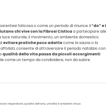
parentesi faticosa o come un periodo di rinunce.
I “do” e i
utano chi vive con la Fibrosi Cistica
a partecipare all
la luce naturale, il movimento, un ambiente domestico
ed
evitare pratiche poco adatte
come la sauna o la
follati, consente di attraversare il periodo natalizio con
la
qualità della vita passa da piccoli accorgimenti
ale come un tempo da condividere, non da subire.
ioni respiratorie, qualità dell’aria, umidità e ambienti chiusi.