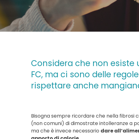
Considera che non esiste u
FC, ma ci sono delle regole
rispettare anche mangiand
Bisogna sempre ricordare che nella fibrosi cist
(non comuni) di dimostrate intolleranze a pa
ma che è invece necessario
dare all’alime
apporto di calorie.