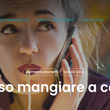
ZA TERAPEUTICA
PAROLA AGLI ESPERTI
STILI DI VITA
Alimentazione
Stili Di Vita
so mangiare a ce