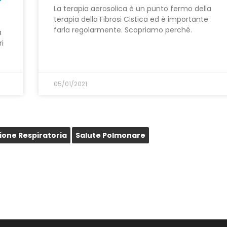
La terapia aerosolica è un punto fermo della
terapia della Fibrosi Cistica ed è importante
farla regolarmente. Scopriamo perché.
a
ri
05/01/2021
ione Respiratoria
Salute Polmonare