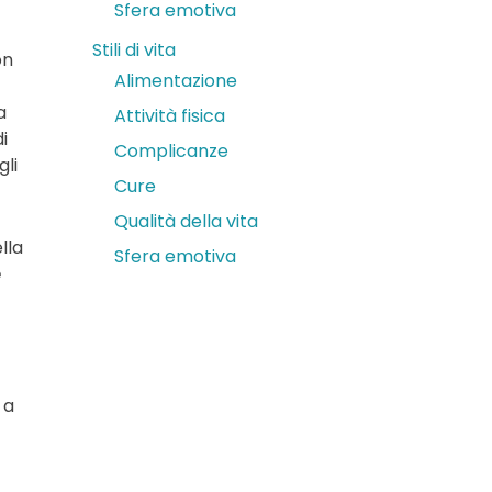
Sfera emotiva
Stili di vita
on
Alimentazione
a
Attività fisica
i
Complicanze
gli
Cure
Qualità della vita
lla
Sfera emotiva
e
a