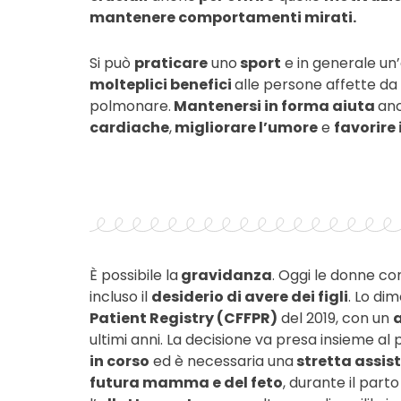
mantenere comportamenti mirati.
Si può
praticare
uno
sport
e in generale un’a
molteplici benefici
alle persone affette da 
polmonare.
Mantenersi in forma aiuta
an
cardiache
,
migliorare l’umore
e
favorire 
È possibile la
gravidanza
. Oggi le donne con
incluso il
desiderio di avere dei figli
. Lo di
Patient Registry (CFFPR)
del 2019, con un
ultimi anni. La decisione va presa insieme al
in corso
ed è necessaria una
stretta assis
futura mamma e del feto
, durante il par