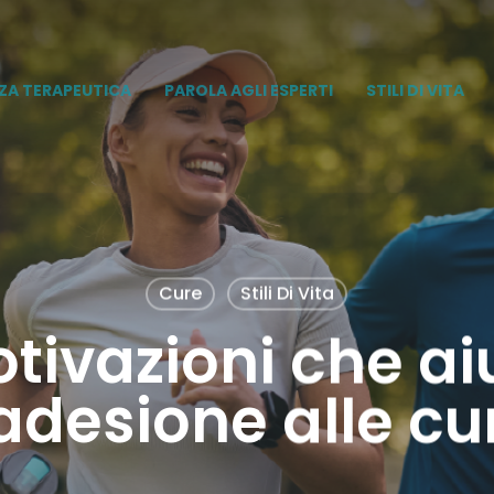
ZA TERAPEUTICA
PAROLA AGLI ESPERTI
STILI DI VITA
Cure
Stili Di Vita
tivazioni che a
’adesione alle cu