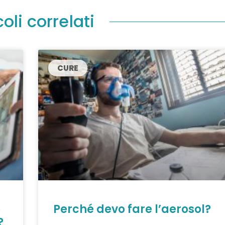
coli correlati
CURE
o
Perché devo fare l’aerosol?
?