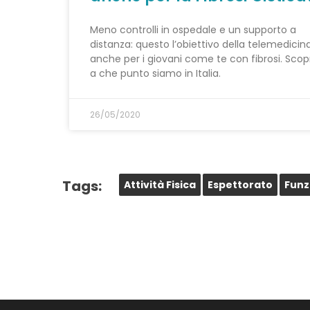
Meno controlli in ospedale e un supporto a
distanza: questo l’obiettivo della telemedicin
anche per i giovani come te con fibrosi. Scop
a che punto siamo in Italia.
26/05/2020
Tags:
Attività Fisica
Espettorato
Funz