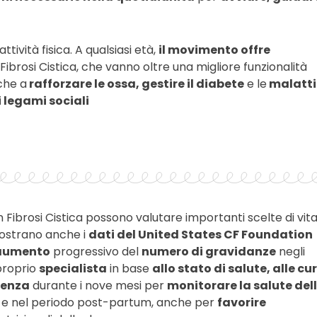
ttività fisica. A qualsiasi età,
il movimento offre
Fibrosi Cistica, che vanno oltre una migliore funzionalità
che a
rafforzare le ossa, gestire il diabete
e le
malatti
i legami sociali
 Fibrosi Cistica possono valutare importanti scelte di vita
mostrano anche i
dati del United States CF Foundation
aumento
progressivo del
numero di gravidanze
negli
 proprio
specialista
in base
allo stato di salute, alle cu
tenza
durante i nove mesi per
monitorare la salute del
to e nel periodo post-partum, anche per
favorire