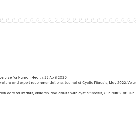
xcercise for Human Health, 28 April 2020
e literature and expert recommendations, Journal of Cystic Fibrosis, May 2022, Vol
on care for infants, children, and adults with cystic fibrosis, Clin Nutr 2016 Jun