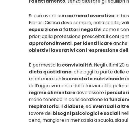
l’
allattamento
, senza alterare gli equilibri 
Si può avere una
carriera lavorativa
in bas
Fibrosi Cistica deve sempre, nella scelta, val
esposizione a fattori negativi
come il con
priori della professione prescelta: il confron
approfondimenti
,
per identificare
anche n
obiettivi lavorativi con l’espressione dell
È permessa la
convivialità
. Negli ultimi 20
dieta quotidiana
, che oggi fa parte delle 
mantenere un
buono stato nutrizionale
co
dell’aggravamento della funzionalità polmonare,
regime alimentare
deve essere
ipercalori
mano tenendo in considerazione la
funzion
respiratoria
, il
diabete
, ed
eventuali altr
favore dei
bisogni psicologici e sociali
nel
cena, mangiare in mensa sia a scuola, sia sul 