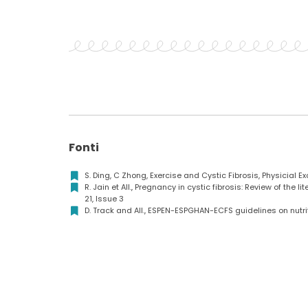
Fonti
S. Ding, C Zhong, Exercise and Cystic Fibrosis, Physicial E
R. Jain et All., Pregnancy in cystic fibrosis: Review of th
21, Issue 3
D. Track and All., ESPEN-ESPGHAN-ECFS guidelines on nutriti