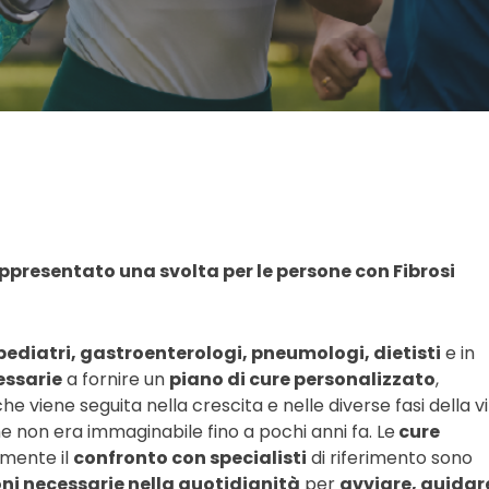
appresentato una svolta per le persone con Fibrosi
pediatri, gastroenterologi, pneumologi, dietisti
e in
essarie
a fornire un
piano di cure personalizzato
,
he viene seguita nella crescita e nelle diverse fasi della vi
e non era immaginabile fino a pochi anni fa. Le
cure
emente il
confronto con specialisti
di riferimento sono
ni necessarie nella quotidianità
per
avviare, guidar