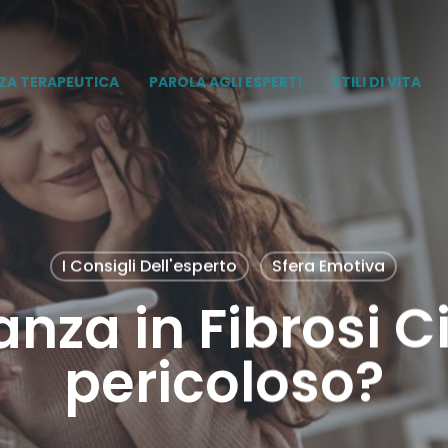
ZA TERAPEUTICA
PAROLA AGLI ESPERTI
STILI DI VITA
I Consigli Dell'esperto
Sfera Emotiva
nza in Fibrosi Ci
pericoloso?