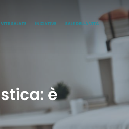
VITE SALATE
INIZIATIVE
SALE DELLA VITA
stica: è