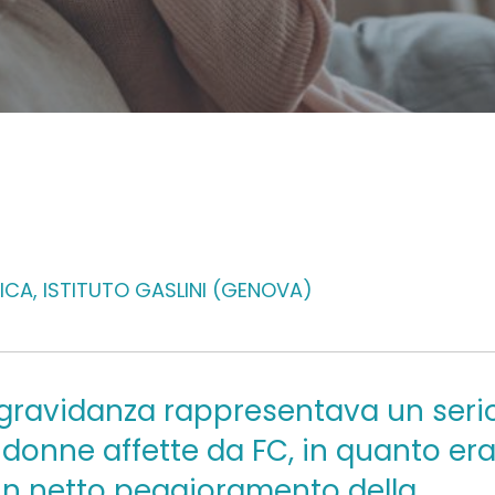
ICA, ISTITUTO GASLINI (GENOVA)
 gravidanza rappresentava un seri
e donne affette da FC, in
quanto er
un netto peggioramento della