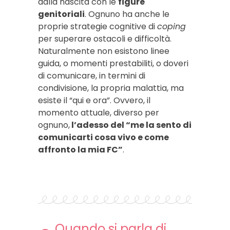
dalla nascita con le
figure
genitoriali
. Ognuno ha anche le
proprie strategie cognitive di
coping
per superare ostacoli e difficoltà.
Naturalmente non esistono linee
guida, o momenti prestabiliti, o doveri
di comunicare, in termini di
condivisione, la propria malattia, ma
esiste il “qui e ora”. Ovvero, il
momento attuale, diverso per
ognuno,
l’adesso del “me la sento di
comunicarti cosa vivo e come
affronto la mia FC”
.
Quando si parla di