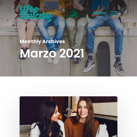
Skip
to
Menu
main
content
Monthly Archives
Marzo 2021