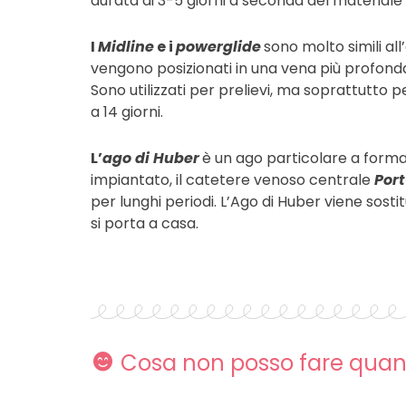
durata di 3-5 giorni a seconda del materiale
I
Midline
e i
powerglide
sono molto simili al
vengono posizionati in una vena più profonda 
Sono utilizzati per prelievi, ma soprattutto p
a 14 giorni.
L’
ago di Huber
è un ago particolare a forma
impiantato, il catetere venoso centrale
Por
per lunghi periodi. L’Ago di Huber viene sostit
si porta a casa.
Cosa non posso fare qua