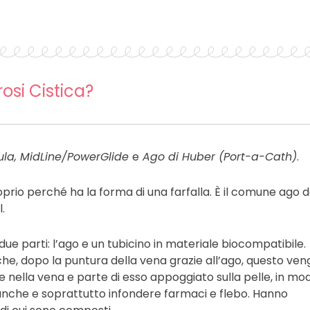
rosi Cistica?
nula, MidLine/PowerGlide
e
Ago di Huber (Port-a-Cath)
.
oprio perché ha la forma di una farfalla. È il comune ago 
.
ue parti: l’ago e un tubicino in materiale biocompatibile.
che, dopo la puntura della vena grazie all’ago, questo ven
le nella vena e parte di esso appoggiato sulla pelle, in mo
a anche e soprattutto infondere farmaci e flebo. Hanno