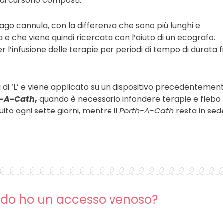
 di cui sono composti.
l’ago cannula, con la differenza che sono più lunghi e
e che viene quindi ricercata con l’aiuto di un ecografo.
er l’infusione delle terapie per periodi di tempo di durata f
 di ‘L’ e viene applicato su un dispositivo precedentemen
t-A-Cath
,
quando è necessario infondere terapie e flebo
uito ogni sette giorni, mentre il
Porth-A-Cath
resta in sed
ndo ho un accesso venoso?