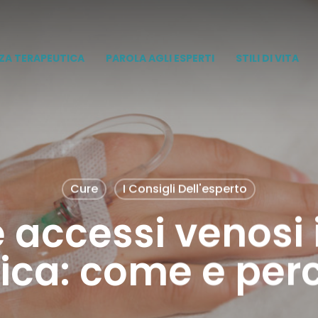
ZA TERAPEUTICA
PAROLA AGLI ESPERTI
STILI DI VITA
Cure
I Consigli Dell'esperto
e accessi venosi 
tica: come e per