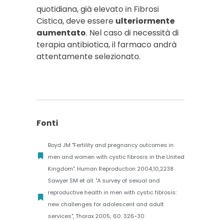
quotidiana, già elevato in Fibrosi
Cistica, deve essere
ulteriormente
aumentato
. Nel caso di necessità di
terapia antibiotica, il farmaco andrà
attentamente selezionato.
Fonti
Boyd JM "Fertility and pregnancy outcomes in
men and women with cystic fibrosis in the United
Kingdom". Human Reproduction 2004,10,2238
Sawyer SM et all. "A survey of sexual and
reproductive health in men with cystic fibrosis:
new challenges for adolescent and adult
services", Thorax 2005; 60: 326-30