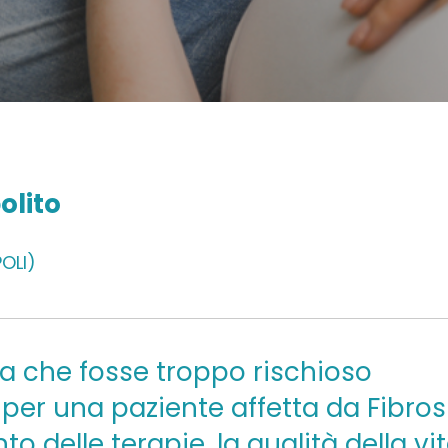
olito
POLI)
va che fosse troppo rischioso
per una paziente affetta da Fibros
to delle terapie, la qualità della vi