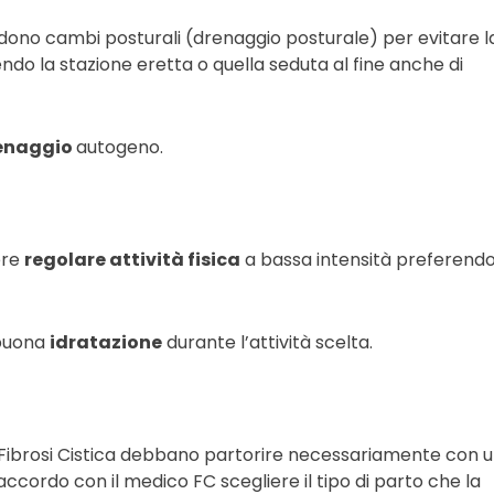
ono cambi posturali (drenaggio posturale) per evitare l
ndo la stazione eretta o quella seduta al fine anche di
enaggio
autogeno.
ere
regolare attività fisica
a bassa intensità preferend
 buona
idratazione
durante l’attività scelta.
Fibrosi Cistica debbano partorire necessariamente con 
accordo con il medico FC scegliere il tipo di parto che la