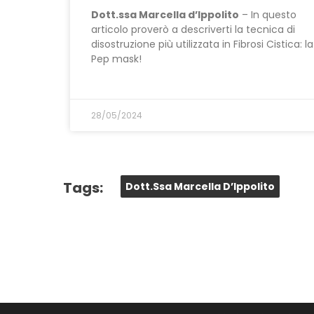
Dott.ssa Marcella d’Ippolito
– In questo
articolo proverò a descriverti la tecnica di
disostruzione più utilizzata in Fibrosi Cistica: la
Pep mask!
28/05/2024
Tags:
Dott.ssa Marcella D’Ippolito