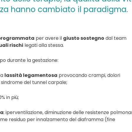
nza hanno cambiato il paradigma.
programmata
per avere il
giusto sostegno
dal team
ali rischi
legati alla stessa.
o durante la gestazione:
na
lassità legamentosa
provocando crampi, dolori
, sindrome del tunnel carpale;
0% in più;
ia
: iperventilazione, diminuzione delle resistenze polmonar
olume residuo per innalzamento del diaframma (fine