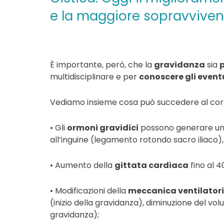
e la maggiore sopravvive
È importante, però, che la
gravidanza
sia
multidisciplinare e per
conoscere gli eventu
Vediamo insieme cosa può succedere al corp
• Gli
ormoni gravidici
possono generare u
all’inguine (legamento rotondo sacro iliaco)
• Aumento della
gittata cardiaca
fino al 4
• Modificazioni della
meccanica ventilator
(inizio della gravidanza), diminuzione del v
gravidanza);