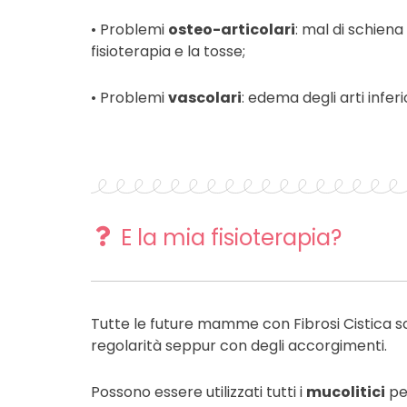
• Problemi
osteo-articolari
: mal di schien
fisioterapia e la tosse;
• Problemi
vascolari
: edema degli arti inferio
E la mia fisioterapia?
Tutte le future mamme con Fibrosi Cistica so
regolarità seppur con degli accorgimenti.
Possono essere utilizzati tutti i
mucolitici
per