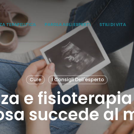
ZA TERAPEUTICA
PAROLA AGLI ESPERTI
STILI DI VITA
Cure
I Consigli Dell'esperto
a e fisioterapia 
cosa succede al 