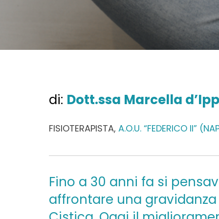
di:
Dott.ssa Marcella d’Ipp
FISIOTERAPISTA,
A.O.U. “FEDERICO II” (NA
Fino a 30 anni fa si pensa
affrontare una gravidanza 
Cistica. Oggi il miglioramen