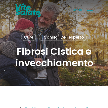
Skip
to
Menu
main
content
Cure
I Consigli Dell'esperto
Fibrosi Cistica e
invecchiamento