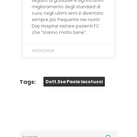
seguito al graduale e significativo
miglioramento degli standard di
cura, negli ultimi anni è diventato
sempre più frequente nei nostri
Day Hospital visitare pazienti FC
che “stanno molto bene”.
06/06/2024
Tags:
Dott.ssa Paola Iacotucci