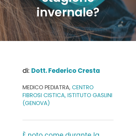
invernale?
di:
Dott. Federico Cresta
MEDICO PEDIATRA,
CENTRO
FIBROSI CISTICA, ISTITUTO GASLINI
(GENOVA)
È noto come durante la