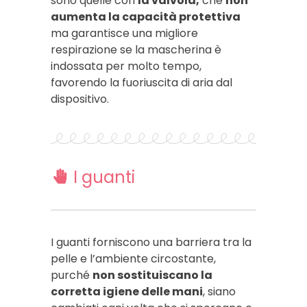
sono quelle con
la valvola,
che
non
aumenta la capacità protettiva
ma garantisce una migliore
respirazione se la mascherina è
indossata per molto tempo,
favorendo la fuoriuscita di aria dal
dispositivo.
I guanti
I guanti forniscono una barriera tra la
pelle e l’ambiente circostante,
purché
non sostituiscano la
corretta igiene delle mani
, siano