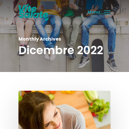
Skip
to
Menu
main
content
Monthly Archives
Dicembre 2022