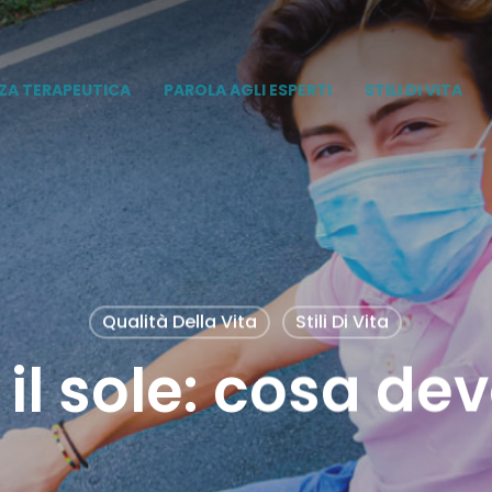
ZA TERAPEUTICA
PAROLA AGLI ESPERTI
STILI DI VITA
Qualità Della Vita
Stili Di Vita
 il sole: cosa d