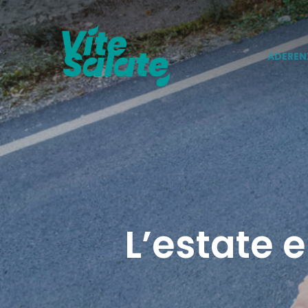
Skip
to
main
content
ADEREN
L’estate e