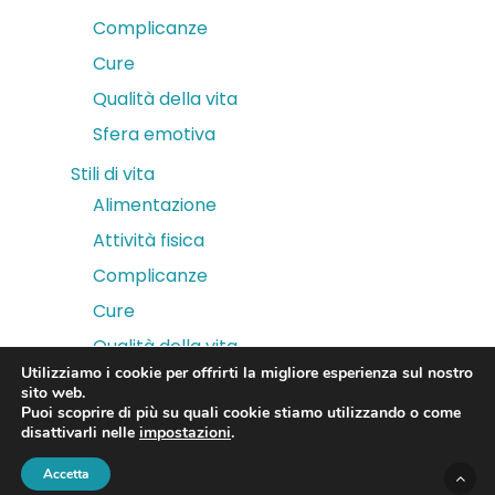
Complicanze
Cure
Qualità della vita
Sfera emotiva
Stili di vita
Alimentazione
Attività fisica
Complicanze
Cure
Qualità della vita
Utilizziamo i cookie per offrirti la migliore esperienza sul nostro
Sfera emotiva
sito web.
Puoi scoprire di più su quali cookie stiamo utilizzando o come
disattivarli nelle
impostazioni
.
Accetta