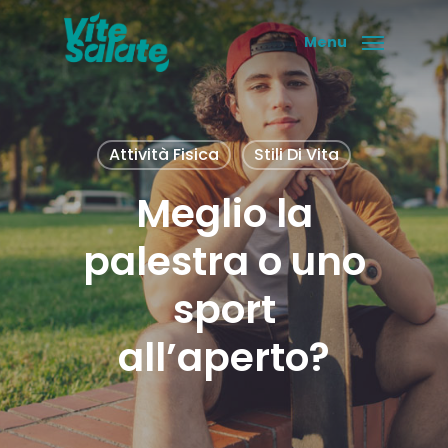
Skip
to
Menu
main
content
Attività Fisica
Stili Di Vita
Meglio la
palestra o uno
sport
all’aperto?