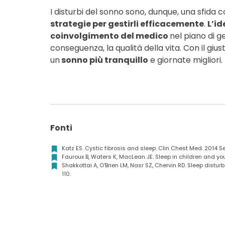
I disturbi del sonno sono, dunque, una sfida 
strategie per gestirli efficacemente
.
L’id
coinvolgimento del medico
nel piano di g
conseguenza, la qualità della vita. Con il gi
un
sonno più tranquillo
e giornate migliori.
Fonti
Katz ES. Cystic fibrosis and sleep. Clin Chest Med. 2014 
Fauroux B, Waters K, MacLean JE. Sleep in children and you
Shakkottai A, O'Brien LM, Nasr SZ, Chervin RD. Sleep distur
110.