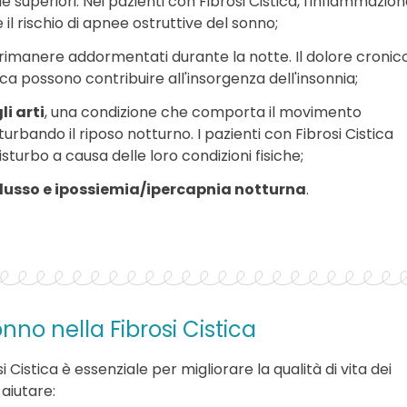
e superiori. Nei pazienti con Fibrosi Cistica, l'infiammazio
 rischio di apnee ostruttive del sonno;
a rimanere addormentati durante la notte. Il dolore cronico
stica possono contribuire all'insorgenza dell'insonnia;
i arti
, una condizione che comporta il movimento
sturbando il riposo notturno. I pazienti con Fibrosi Cistica
sturbo a causa delle loro condizioni fisiche;
eflusso e ipossiemia/ipercapnia notturna
.
nno nella Fibrosi Cistica
i Cistica è essenziale per migliorare la qualità di vita dei
aiutare: