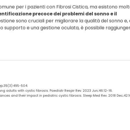
comune per i pazienti con Fibrosi Cistica, ma esistono mol
entificazione precoce dei problemi del sonno e il
estione sono cruciali per migliorare la qualità del sonno e, 
usto supporto e una gestione oculata, è possibile raggiunge
Sep;35(3):495-504.
ng adults with cystic fibrosis. Paediatr Respir Rev. 2023 Jun;46:12-16.
bances and their impact in pediatric cystic fibrosis. Sleep Med Rev. 2018 Dec;42: