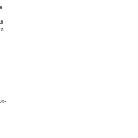
te
di
re
100-