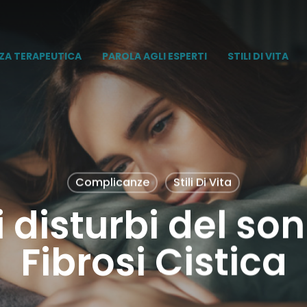
ZA TERAPEUTICA
PAROLA AGLI ESPERTI
STILI DI VITA
Complicanze
Stili Di Vita
i disturbi del so
Fibrosi Cistica