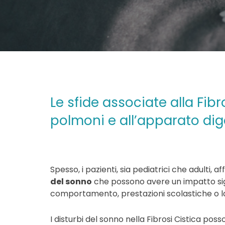
Le sfide associate alla Fibr
polmoni e all’apparato dig
Spesso, i pazienti, sia pediatrici che adulti
del sonno
che possono avere un impatto signif
comportamento, prestazioni scolastiche o lav
I disturbi del sonno nella Fibrosi Cistica poss