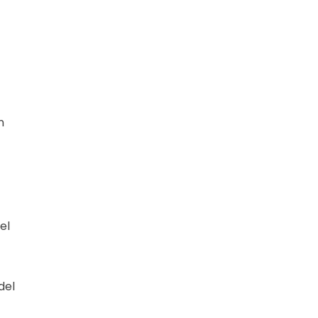
n
el
del