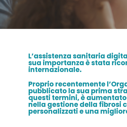
L’assistenza sanitaria digita
sua importanza è stata ricon
internazionale.
Proprio recentemente l’Org
pubblicato la sua prima strat
questi termini, è aumentato 
nella gestione della fibrosi
personalizzati e una migliore 