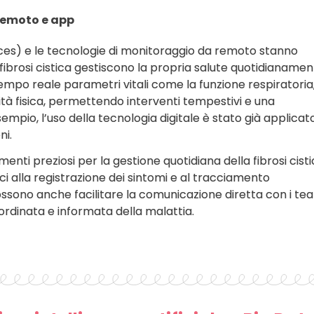
remoto e app
ices) e le tecnologie di monitoraggio da remoto stanno
 fibrosi cistica gestiscono la propria salute quotidianamen
empo reale parametri vitali come la funzione respiratoria
tività fisica, permettendo interventi tempestivi e una
mpio, l’uso della tecnologia digitale è stato già applicat
ni.
umenti preziosi per la gestione quotidiana della fibrosi cisti
i alla registrazione dei sintomi e al tracciamento
ssono anche facilitare la comunicazione diretta con i te
rdinata e informata della malattia.