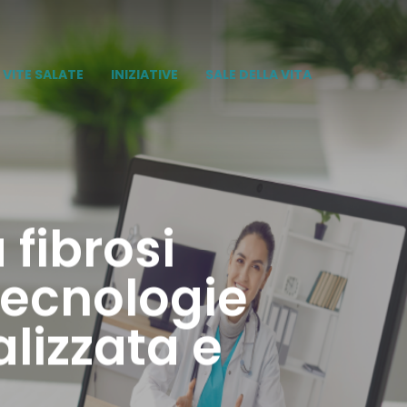
VITE SALATE
INIZIATIVE
SALE DELLA VITA
 fibrosi
 tecnologie
lizzata e