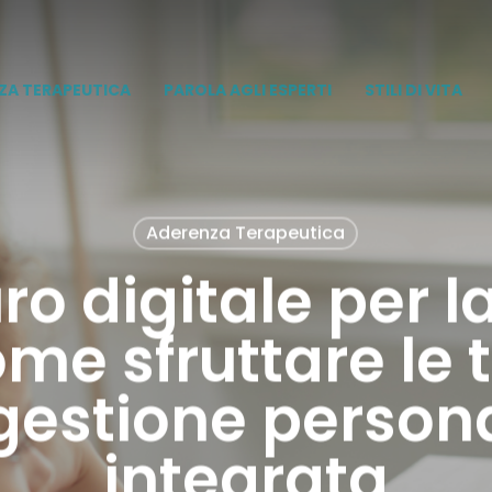
ZA TERAPEUTICA
PAROLA AGLI ESPERTI
STILI DI VITA
Aderenza Terapeutica
ro digitale per la
ome sfruttare le
gestione persona
integrata