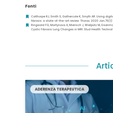
Fonti
Calthorpe RJ, Smith S, Gathercole K, Smyth AR. Using dig
fibrosis: a state-of-the-art review. Thorax. 2020 Jan;75(1):
Ringwald FG, Martynova A, Mierisch J, Wielpütz M, Eisenman
Cystic Fibrosis Lung Changes in MRI. Stud Health Technol 
Arti
ADERENZA TERAPEUTICA