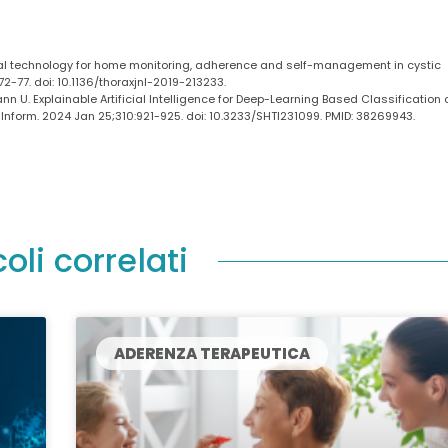
ital technology for home monitoring, adherence and self-management in cystic
72-77. doi: 10.1136/thoraxjnl-2019-213233.
n U. Explainable Artificial Intelligence for Deep-Learning Based Classification 
Inform. 2024 Jan 25;310:921-925. doi: 10.3233/SHTI231099. PMID: 38269943.
coli correlati
ADERENZA TERAPEUTICA