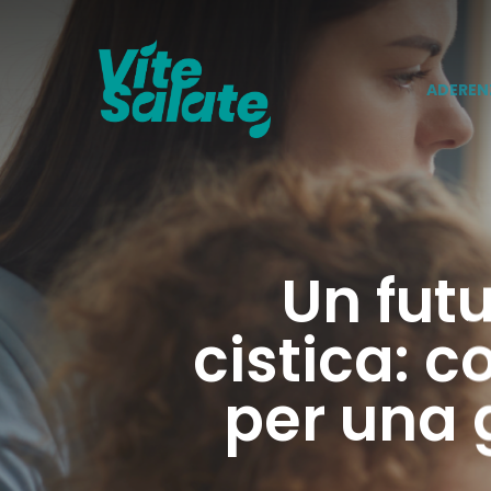
Skip
to
main
content
ADEREN
Un futu
cistica: c
per una 