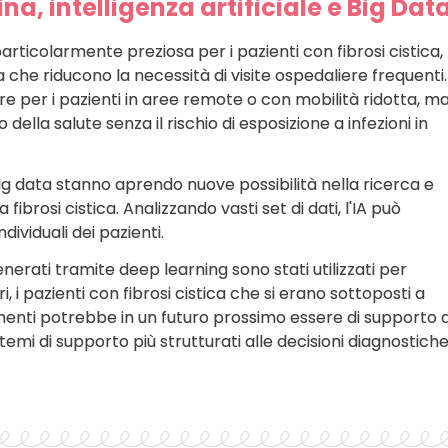
a, intelligenza artificiale e Big Dat
rticolarmente preziosa per i pazienti con fibrosi cistica,
che riducono la necessità di visite ospedaliere frequenti.
re per i pazienti in aree remote o con mobilità ridotta, m
lla salute senza il rischio di esposizione a infezioni in
ei big data stanno aprendo nuove possibilità nella ricerca e
fibrosi cistica. Analizzando vasti set di dati, l'IA può
dividuali dei pazienti.
enerati tramite deep learning sono stati utilizzati per
, i pazienti con fibrosi cistica che si erano sottoposti a
menti potrebbe in un futuro prossimo essere di supporto a
temi di supporto più strutturati alle decisioni diagnostiche