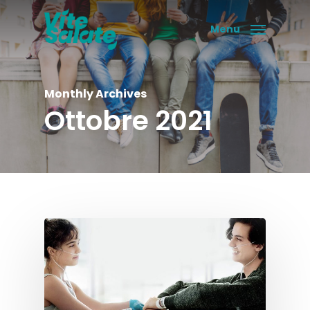
Skip
to
Menu
main
content
Monthly Archives
Ottobre 2021