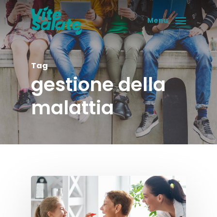
Skip
to
Menu
main
content
Tag
gestione della
malattia